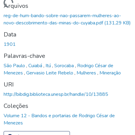
Carregando...
Arquivos
reg-de-hum-bando-sobre-nao-passarem-mulheres-ao-
novo-descobrimento-das-minas-do-cuyaba.pdf
(131,29 KB)
Data
1901
Palavras-chave
São Paulo
,
Cuiabá
,
Itú
,
Sorocaba
,
Rodrigo César de
Menezes
,
Gervasio Leite Rebelo
,
Mulheres
,
Mineração
URI
http://bibdig.biblioteca.unesp.br/handle/10/13885
Coleções
Volume 12 - Bandos e portarias de Rodrigo César de
Menezes