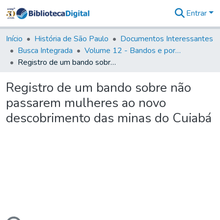
Entrar
Comunidades
&
Início
História de São Paulo
Documentos Interessantes
Coleções
Busca Integrada
Volume 12 - Bandos e portarias de Rodrigo César de Menezes
Tudo na
Registro de um bando sobre não passarem mulheres ao novo descobrimento das minas do Cuiabá
Biblioteca
Digital
Registro de um bando sobre não
Estatísticas
passarem mulheres ao novo
descobrimento das minas do Cuiabá