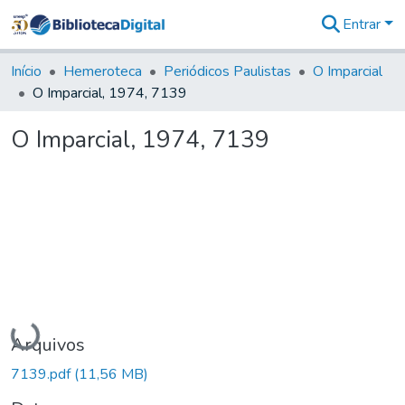
Entrar
Comunidades
&
Início
Hemeroteca
Periódicos Paulistas
O Imparcial
Coleções
O Imparcial, 1974, 7139
Tudo na
Biblioteca
O Imparcial, 1974, 7139
Digital
Estatísticas
Carregando...
Arquivos
7139.pdf
(11,56 MB)