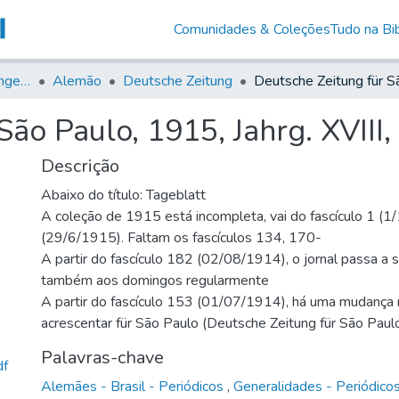
Comunidades & Coleções
Tudo na Bib
Jornais em Língua Estrangeira
Alemão
Deutsche Zeitung
ão Paulo, 1915, Jahrg. XVIII,
Descrição
Abaixo do título: Tageblatt
A coleção de 1915 está incompleta, vai do fascículo 1 (
(29/6/1915). Faltam os fascículos 134, 170-
A partir do fascículo 182 (02/08/1914), o jornal passa a 
também aos domingos regularmente
A partir do fascículo 153 (01/07/1914), há uma mudança n
acrescentar für São Paulo (Deutsche Zeitung für São Paul
Palavras-chave
df
Alemães - Brasil - Periódicos
,
Generalidades - Periódico