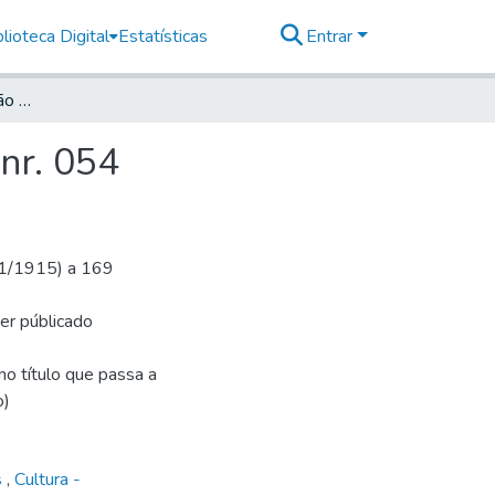
lioteca Digital
Estatísticas
Entrar
Deutsche Zeitung für São Paulo, 1915, Jahrg. XVIII, nr. 054
 nr. 054
1/1/1915) a 169
ser públicado
o título que passa a
o)
s
,
Cultura -