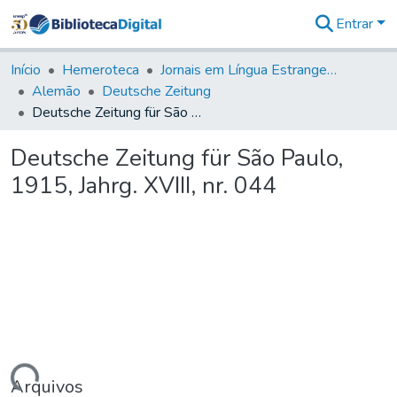
Entrar
Comunidades
&
Início
Hemeroteca
Jornais em Língua Estrangeira
Coleções
Alemão
Deutsche Zeitung
Tudo na
Deutsche Zeitung für São Paulo, 1915, Jahrg. XVIII, nr. 044
Biblioteca
Digital
Deutsche Zeitung für São Paulo,
Estatísticas
1915, Jahrg. XVIII, nr. 044
Arquivos