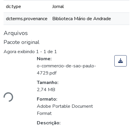
dc.type
Jornal
dcterms.provenance
Biblioteca Mário de Andrade
Arquivos
Pacote original
Agora exibindo
1 - 1 de 1
Nome:
o-commercio-de-sao-paulo-
4729.pdf
Tamanho:
ando...
2,74 MB
Formato:
Adobe Portable Document
Format
Descrição: