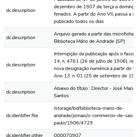
dezembro de 1907 de terça a domingo
dc.description
feriados. A partir do Ano VII, passa a s
publicado todos os dias
Arquivo gerado a partir das microfichas
dc.description
Biblioteca Mário de Andrade (SP)
Interrupção da publicação após o fascí
14, n. 4761 (26 de julho de 1906), rein
dc.description
nova designação numérica a partir do fa
Ano 13, n. 01 (25 de setembro de 19
Abaixo do título : Director - José Maria
dc.description
Santos
/storage/bd/biblioteca-mario-de-
dc.identifier.file
andrade/jornais/o-commercio-de-sao-
paulo/1906/4729
dc.identifier.other
000070907