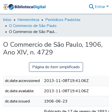
Entrar
Comunidades
&
Início
Hemeroteca
Periódicos Paulistas
Coleções
O Commercio de São Paulo
Tudo na
O Commercio de São Paulo, 1906, Ano XIV, n. 4729
Biblioteca
Digital
O Commercio de São Paulo, 1906,
Estatísticas
Ano XIV, n. 4729
Página do item simplificado
dc.date.accessioned
2013-11-08T19:41:06Z
dc.date.available
2013-11-08T19:41:06Z
dc.date.issued
1906-06-23
Publicado de 17 de janeiro de 1893 a