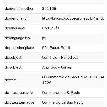
dc.identifier.other
341106
dc.identifier.uri
http://bibdig.biblioteca.unesp.br/hand
dc.language
Português
dc.language.iso
pt
dc.publisher.place
São Paulo, Brasil
dc.subject
Comércio - Periódicos
dc.subject
Anúncios - Jornais
O Commercio de São Paulo, 1906, Ano 
dc.title
4729
dc.title.alternative
Commercio de S. Paulo
dc.title.alternative
Commercio de São Paulo