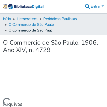
Entrar
Comunidades
&
Início
Hemeroteca
Periódicos Paulistas
Coleções
O Commercio de São Paulo
Tudo na
O Commercio de São Paulo, 1906, Ano XIV, n. 4729
Biblioteca
Digital
O Commercio de São Paulo, 1906,
Estatísticas
Ano XIV, n. 4729
Arquivos