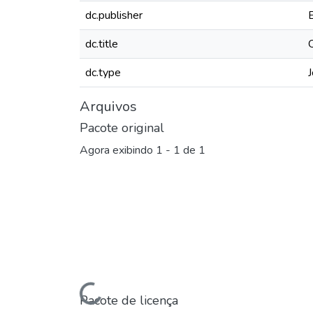
dc.publisher
dc.title
dc.type
J
Arquivos
Pacote original
Agora exibindo
1 - 1 de 1
Pacote de licença