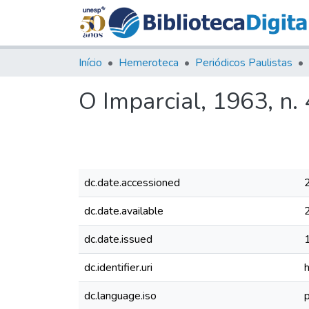
Início
Hemeroteca
Periódicos Paulistas
O Imparcial, 1963, n.
dc.date.accessioned
dc.date.available
dc.date.issued
dc.identifier.uri
dc.language.iso