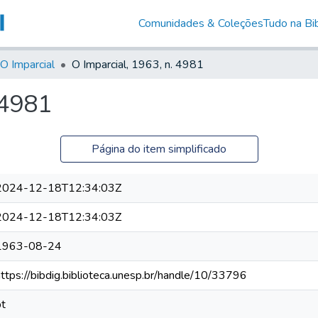
Comunidades & Coleções
Tudo na Bib
O Imparcial
O Imparcial, 1963, n. 4981
 4981
Página do item simplificado
2024-12-18T12:34:03Z
2024-12-18T12:34:03Z
1963-08-24
https://bibdig.biblioteca.unesp.br/handle/10/33796
pt