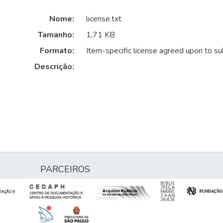
Nome:
license.txt
Tamanho:
1,71 KB
Formato:
Item-specific license agreed upon to s
Descrição:
PARCEIROS