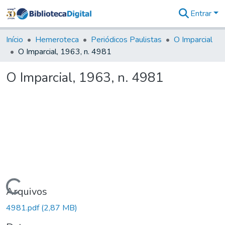
Entrar
Comunidades
&
Início
Hemeroteca
Periódicos Paulistas
O Imparcial
Coleções
O Imparcial, 1963, n. 4981
Tudo na
Biblioteca
O Imparcial, 1963, n. 4981
Digital
Estatísticas
Carregando...
Arquivos
4981.pdf
(2,87 MB)