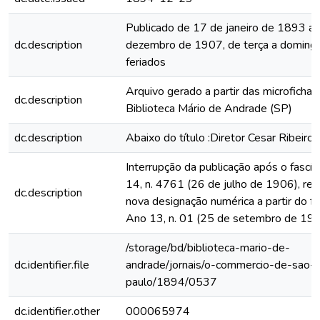
Publicado de 17 de janeiro de 1893 a
dc.description
dezembro de 1907, de terça a domingo
feriados
Arquivo gerado a partir das microfichas
dc.description
Biblioteca Mário de Andrade (SP)
dc.description
Abaixo do título :Diretor Cesar Ribeiro
Interrupção da publicação após o fascí
14, n. 4761 (26 de julho de 1906), rein
dc.description
nova designação numérica a partir do fa
Ano 13, n. 01 (25 de setembro de 19
/storage/bd/biblioteca-mario-de-
dc.identifier.file
andrade/jornais/o-commercio-de-sao-
paulo/1894/0537
dc.identifier.other
000065974