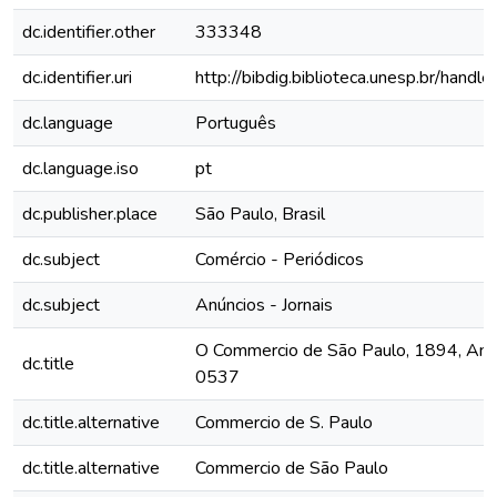
dc.identifier.other
333348
dc.identifier.uri
http://bibdig.biblioteca.unesp.br/hand
dc.language
Português
dc.language.iso
pt
dc.publisher.place
São Paulo, Brasil
dc.subject
Comércio - Periódicos
dc.subject
Anúncios - Jornais
O Commercio de São Paulo, 1894, Ano I
dc.title
0537
dc.title.alternative
Commercio de S. Paulo
dc.title.alternative
Commercio de São Paulo