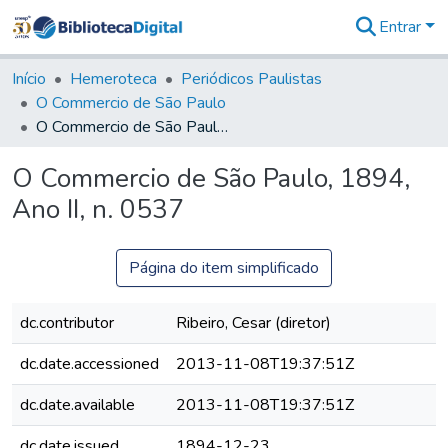
Entrar
Comunidades
&
Início
Hemeroteca
Periódicos Paulistas
Coleções
O Commercio de São Paulo
Tudo na
O Commercio de São Paulo, 1894, Ano II, n. 0537
Biblioteca
Digital
O Commercio de São Paulo, 1894,
Estatísticas
Ano II, n. 0537
Página do item simplificado
dc.contributor
Ribeiro, Cesar (diretor)
dc.date.accessioned
2013-11-08T19:37:51Z
dc.date.available
2013-11-08T19:37:51Z
dc.date.issued
1894-12-23