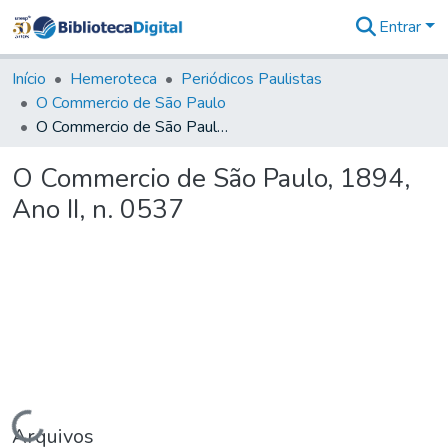
Entrar
Comunidades
&
Início
Hemeroteca
Periódicos Paulistas
Coleções
O Commercio de São Paulo
Tudo na
O Commercio de São Paulo, 1894, Ano II, n. 0537
Biblioteca
Digital
O Commercio de São Paulo, 1894,
Estatísticas
Ano II, n. 0537
Carregando...
Arquivos