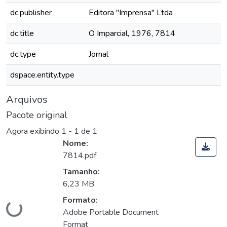
dc.publisher
Editora "Imprensa" Ltda
dc.title
O Imparcial, 1976, 7814
dc.type
Jornal
dspace.entity.type
Arquivos
Pacote original
Agora exibindo
1 - 1 de 1
Nome:
7814.pdf
Tamanho:
6,23 MB
Carregando...
Formato:
Adobe Portable Document
Format