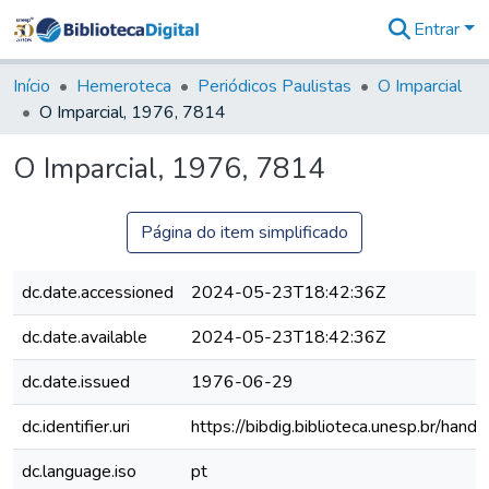
Entrar
Comunidades
&
Início
Hemeroteca
Periódicos Paulistas
O Imparcial
Coleções
O Imparcial, 1976, 7814
Tudo na
Biblioteca
O Imparcial, 1976, 7814
Digital
Estatísticas
Página do item simplificado
dc.date.accessioned
2024-05-23T18:42:36Z
dc.date.available
2024-05-23T18:42:36Z
dc.date.issued
1976-06-29
dc.identifier.uri
https://bibdig.biblioteca.unesp.br/han
dc.language.iso
pt