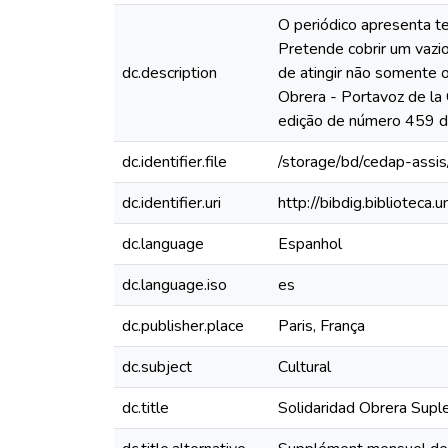
O periódico apresenta te
Pretende cobrir um vazio
dc.description
de atingir não somente 
Obrera - Portavoz de la
edição de número 459 do
dc.identifier.file
/storage/bd/cedap-assis
dc.identifier.uri
http://bibdig.biblioteca
dc.language
Espanhol
dc.language.iso
es
dc.publisher.place
Paris, França
dc.subject
Cultural
dc.title
Solidaridad Obrera Supl