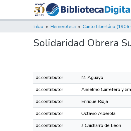
Início
Hemeroteca
Solidaridad Obrera S
dc.contributor
M. Aguayo
dc.contributor
Anselmo Carretero y Ji
dc.contributor
Enrique Rioja
dc.contributor
Octavio Alberola
dc.contributor
J. Chicharro de Leon