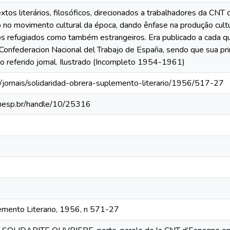
xtos literários, filosóficos, direcionados a trabalhadores da CNT 
 no movimento cultural da época, dando ênfase na produção cultu
os refugiados como também estrangeiros. Era publicado a cada qu
 Confederacion Nacional del Trabajo de España, sendo que sua pr
 referido jornal. Ilustrado (Incompleto 1954-1961)
/jornais/solidaridad-obrera-suplemento-literario/1956/517-27
.unesp.br/handle/10/25316
emento Literario, 1956, n 571-27