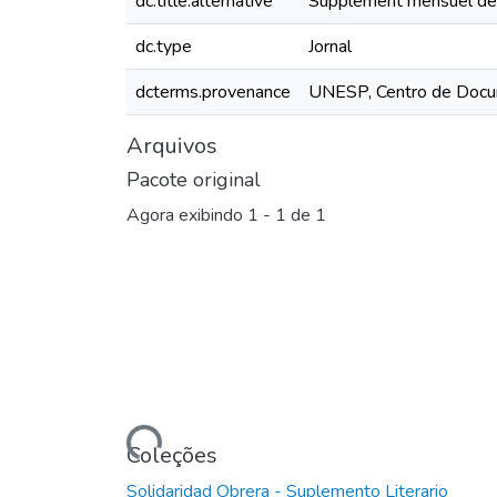
dc.title.alternative
Supplément mensuel de
dc.type
Jornal
dcterms.provenance
UNESP, Centro de Docu
Arquivos
Pacote original
Agora exibindo
1 - 1 de 1
Carregando...
Coleções
Solidaridad Obrera - Suplemento Literario