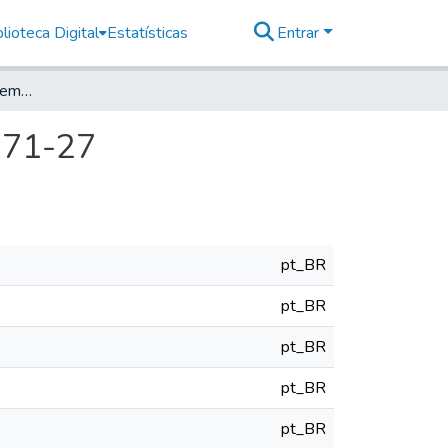
lioteca Digital
Estatísticas
Entrar
Solidaridad Obrera Suplemento Literario, 1956, n 571-27
 571-27
pt_BR
pt_BR
pt_BR
pt_BR
pt_BR