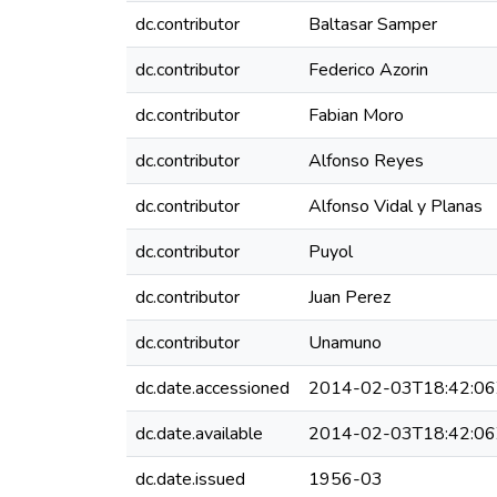
dc.contributor
Baltasar Samper
dc.contributor
Federico Azorin
dc.contributor
Fabian Moro
dc.contributor
Alfonso Reyes
dc.contributor
Alfonso Vidal y Planas
dc.contributor
Puyol
dc.contributor
Juan Perez
dc.contributor
Unamuno
dc.date.accessioned
2014-02-03T18:42:06
dc.date.available
2014-02-03T18:42:06
dc.date.issued
1956-03