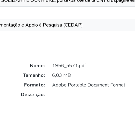
 SOLIDARITE OUVRIERE, porte-parole de la CNT d’Espagne en 
mentação e Apoio à Pesquisa (CEDAP)
Nome:
1956_n571.pdf
Tamanho:
6,03 MB
Formato:
Adobe Portable Document Format
Descrição: