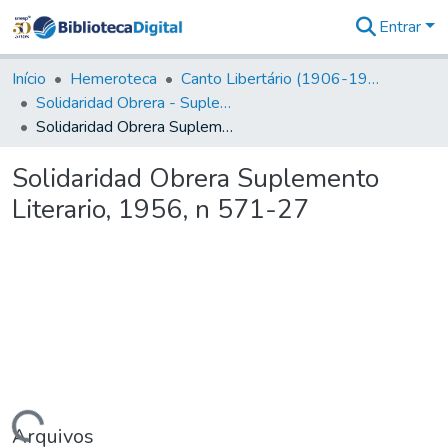
Entrar
Comunidades
&
Início
Hemeroteca
Canto Libertário (1906-1995)
Coleções
Solidaridad Obrera - Suplemento Literario
Tudo na
Solidaridad Obrera Suplemento Literario, 1956, n 571-27
Biblioteca
Digital
Solidaridad Obrera Suplemento
Estatísticas
Literario, 1956, n 571-27
Arquivos