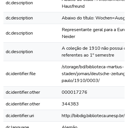
dc.description
Hausfreund
dc.description
Abaixo do título: Wochen=Ausg
Representante geral para a Euro
dc.description
Neider
A coleção de 1910 não possui os
dc.description
referentes ao 1º semestre
/storage/bd/biblioteca-martius-
dc.identifier.file
staden/jornais/deutsche-zeitung-
paulo/1910/0003/
dc.identifier.other
000017276
dc.identifier.other
344383
dc.identifier.uri
http://bibdig.biblioteca.unesp.b
dc.language
Alemão