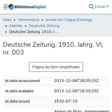
Entrar
Comunidades
&
Início
Hemeroteca
Jornais em Língua Estrangeira
Coleções
Alemão
Deutsche Zeitung
Tudo na
Deutsche Zeitung, 1910, Jahrg. VI, nr. 003
Biblioteca
Digital
Deutsche Zeitung, 1910, Jahrg. VI,
Estatísticas
nr. 003
Página do item simplificado
dc.date.accessioned
2013-12-06T18:35:25Z
dc.date.available
2013-12-06T18:35:25Z
dc.date.issued
1910-07-15
Abaixo do título : Anteriormente