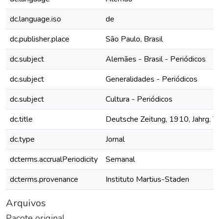
dc.language.iso
de
dc.publisher.place
São Paulo, Brasil
dc.subject
Alemães - Brasil - Periódicos
dc.subject
Generalidades - Periódicos
dc.subject
Cultura - Periódicos
dc.title
Deutsche Zeitung, 1910, Jahrg. VI
dc.type
Jornal
dcterms.accrualPeriodicity
Semanal
dcterms.provenance
Instituto Martius-Staden
Arquivos
Pacote original