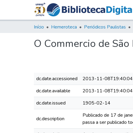
Início
Hemeroteca
Periódicos Paulistas
O Commercio de São P
dc.date.accessioned
2013-11-08T19:40:04
dc.date.available
2013-11-08T19:40:04
dc.date.issued
1905-02-14
Publicado de 17 de jane
dc.description
passa a ser publicado to