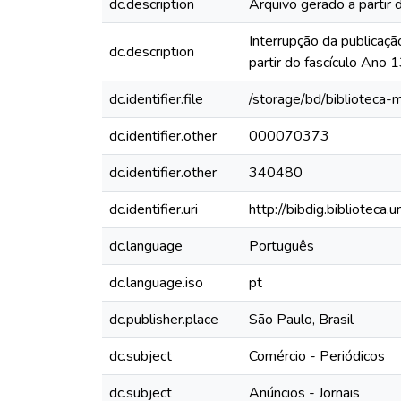
dc.description
Arquivo gerado a partir 
Interrupção da publicaçã
dc.description
partir do fascículo Ano
dc.identifier.file
/storage/bd/biblioteca
dc.identifier.other
000070373
dc.identifier.other
340480
dc.identifier.uri
http://bibdig.biblioteca
dc.language
Português
dc.language.iso
pt
dc.publisher.place
São Paulo, Brasil
dc.subject
Comércio - Periódicos
dc.subject
Anúncios - Jornais