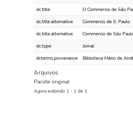
dc.title
O Commercio de São Paul
dc.title.alternative
Commercio de S. Paulo
dc.title.alternative
Commercio de São Paul
dc.type
Jornal
dcterms.provenance
Biblioteca Mário de And
Arquivos
Pacote original
Agora exibindo
1 - 1 de 1