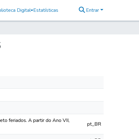
lioteca Digital
Estatísticas
Entrar
6
o feriados. A partir do Ano VII,
pt_BR