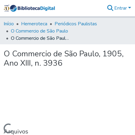
Entrar
Comunidades
&
Início
Hemeroteca
Periódicos Paulistas
Coleções
O Commercio de São Paulo
Tudo na
O Commercio de São Paulo, 1905, Ano XIII, n. 3936
Biblioteca
Digital
O Commercio de São Paulo, 1905,
Estatísticas
Ano XIII, n. 3936
Carregando...
Arquivos