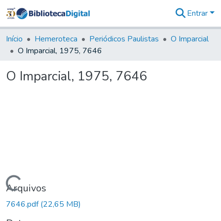
Entrar
Comunidades
&
Início
Hemeroteca
Periódicos Paulistas
O Imparcial
Coleções
O Imparcial, 1975, 7646
Tudo na
Biblioteca
O Imparcial, 1975, 7646
Digital
Estatísticas
Carregando...
Arquivos
7646.pdf
(22,65 MB)