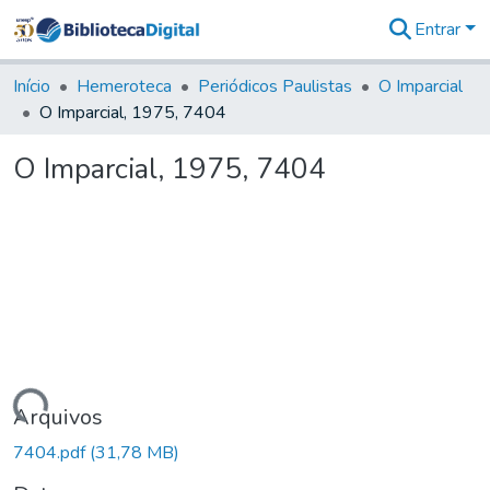
Entrar
Comunidades
&
Início
Hemeroteca
Periódicos Paulistas
O Imparcial
Coleções
O Imparcial, 1975, 7404
Tudo na
Biblioteca
O Imparcial, 1975, 7404
Digital
Estatísticas
Carregando...
Arquivos
7404.pdf
(31,78 MB)