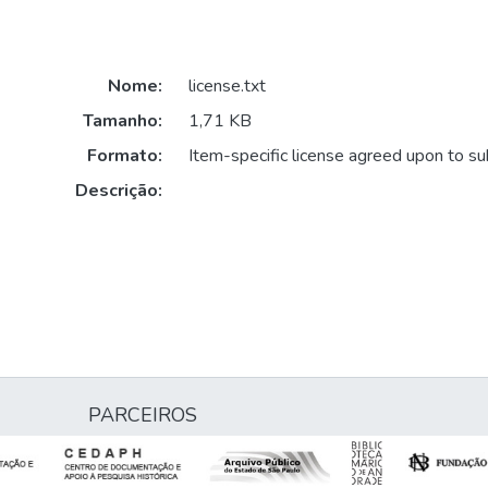
Nome:
license.txt
Tamanho:
1,71 KB
Formato:
Item-specific license agreed upon to s
Descrição:
PARCEIROS