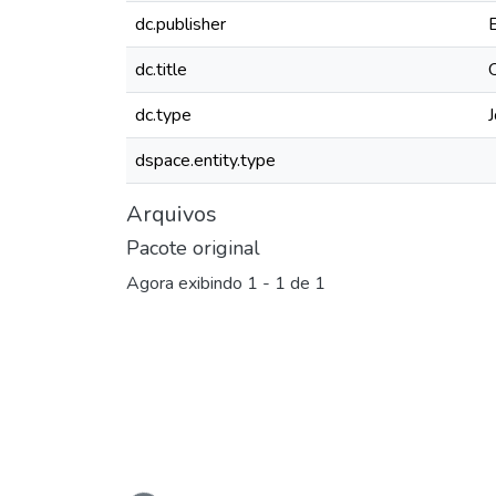
dc.publisher
dc.title
dc.type
J
dspace.entity.type
Arquivos
Pacote original
Agora exibindo
1 - 1 de 1