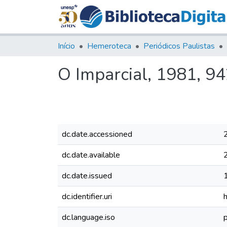
Início
Hemeroteca
Periódicos Paulistas
O Imparcial, 1981, 9
dc.date.accessioned
dc.date.available
dc.date.issued
dc.identifier.uri
dc.language.iso