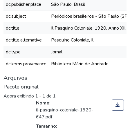
dc.publisher.place
São Paulo, Brasil
dc.subject
Periódicos brasileiros - São Paulo (SP)
dc.title
Il Pasquino Coloniale, 1920, Anno XII, 
dc.title.alternative
Pasquino Coloniale, Il
dc.type
Jornal
dcterms.provenance
Biblioteca Mário de Andrade
Arquivos
Pacote original
Agora exibindo
1 - 1 de 1
Nome:
il-pasquino-coloniale-1920-
647.pdf
Tamanho: