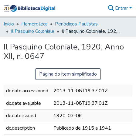
Entrar
Comunidades
&
Início
Hemeroteca
Periódicos Paulistas
Coleções
Il Pasquino Coloniale
Il Pasquino Coloniale, 1920, Anno XII, n. 0647
Tudo na
Biblioteca
Il Pasquino Coloniale, 1920, Anno
Digital
XII, n. 0647
Estatísticas
Página do item simplificado
dc.date.accessioned
2013-11-08T19:37:01Z
dc.date.available
2013-11-08T19:37:01Z
dc.date.issued
1920-03-06
dc.description
Publicado de 1915 a 1941