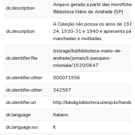
Arquivo gerado a partir das microfichas
dc.description
Biblioteca Mário de Andrade (SP)
A Coleção não possui os anos de 191
dc.description
24, 1930-31 e 1940 e apresenta pági
manchadas e mutiladas.
/storage/bd/biblioteca-mario-de-
dc.identifier.file
andrade/jornais/il-pasquino-
coloniale/1920/0647
dc.identifier.other
000071956
dc.identifier.other
342597
dc.identifier.uri
http://bibdig.biblioteca.unesp.br/handl
dc.language
Italiano
dc.language.iso
it