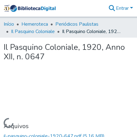
Entrar
Comunidades
&
Início
Hemeroteca
Periódicos Paulistas
Coleções
Il Pasquino Coloniale
Il Pasquino Coloniale, 1920, Anno XII, n. 0647
Tudo na
Biblioteca
Il Pasquino Coloniale, 1920, Anno
Digital
XII, n. 0647
Estatísticas
Carregando...
Arquivos
il-pasquino-coloniale-1920-647.pdf
(5,16 MB)