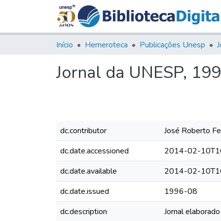
Início
Hemeroteca
Publicações Unesp
J
Jornal da UNESP, 1996
dc.contributor
José Roberto Fer
dc.date.accessioned
2014-02-10T1
dc.date.available
2014-02-10T1
dc.date.issued
1996-08
dc.description
Jornal elaborad