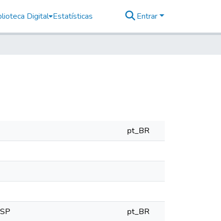
lioteca Digital
Estatísticas
Entrar
pt_BR
ESP
pt_BR