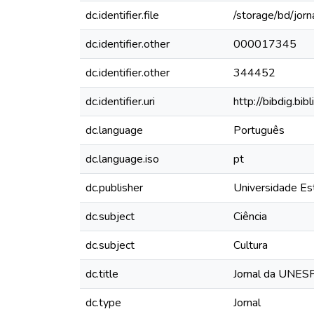
dc.identifier.file
/storage/bd/jo
dc.identifier.other
000017345
dc.identifier.other
344452
dc.identifier.uri
http://bibdig.bi
dc.language
Português
dc.language.iso
pt
dc.publisher
Universidade Est
dc.subject
Ciência
dc.subject
Cultura
dc.title
Jornal da UNESP,
dc.type
Jornal