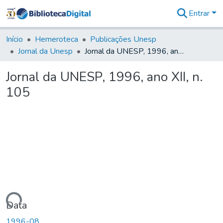
Entrar
Comunidades
&
Início
Hemeroteca
Publicações Unesp
Coleções
Jornal da Unesp
Jornal da UNESP, 1996, ano XII, n. 105
Tudo na
Biblioteca
Jornal da UNESP, 1996, ano XII, n.
Digital
105
Estatísticas
Carregando...
Data
1996-08