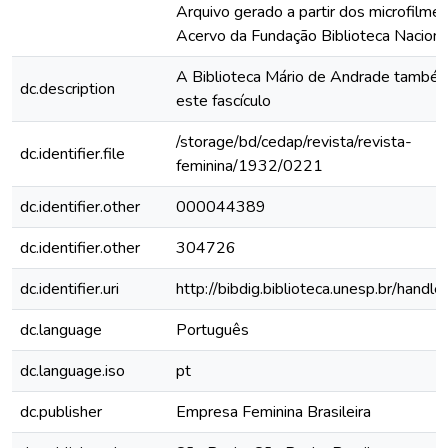
Arquivo gerado a partir dos microfilme
Acervo da Fundação Biblioteca Naciona
A Biblioteca Mário de Andrade també
dc.description
este fascículo
/storage/bd/cedap/revista/revista-
dc.identifier.file
feminina/1932/0221
dc.identifier.other
000044389
dc.identifier.other
304726
dc.identifier.uri
http://bibdig.biblioteca.unesp.br/hand
dc.language
Português
dc.language.iso
pt
dc.publisher
Empresa Feminina Brasileira