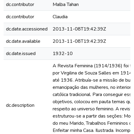
dc.contributor
Malba Tahan
dc.contributor
Claudia
dc.date.accessioned
2013-11-08T19:42:39Z
dc.date.available
2013-11-08T19:42:39Z
dc.date.issued
1932-10
A Revista Feminina (1914/1936) foi f
por Virgilina de Souza Salles em 1914 e
até 1936. Atribuía-se a missão de busc
emancipação das mulheres, no interior d
católica tradicional. Para conseguir ess
objetivos, colocou em pauta temas que
dc.description
respeito ao universo feminino. A revist
estruturou-se a partir das seções: Mo
do meu Marido, Trabalhos Femininos o
Enfeitar minha Casa. Ilustrada. Incomple