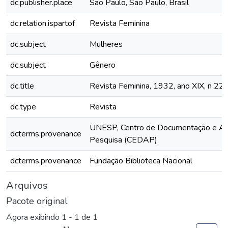
dc.publisher.place
São Paulo, São Paulo, Brasil
dc.relation.ispartof
Revista Feminina
dc.subject
Mulheres
dc.subject
Gênero
dc.title
Revista Feminina, 1932, ano XIX, n 22
dc.type
Revista
UNESP, Centro de Documentação e Ap
dcterms.provenance
Pesquisa (CEDAP)
dcterms.provenance
Fundação Biblioteca Nacional
Arquivos
Pacote original
Agora exibindo
1 - 1 de 1