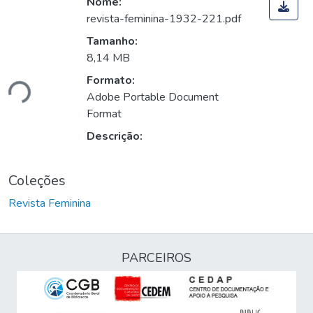
Nome:
revista-feminina-1932-221.pdf
Tamanho:
8,14 MB
ando...
Formato:
Adobe Portable Document
Format
Descrição:
Coleções
Revista Feminina
PARCEIROS