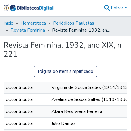
Entrar
Comunidades
&
Início
Hemeroteca
Periódicos Paulistas
Coleções
Revista Feminina
Revista Feminina, 1932, ano XIX, n 221
Tudo na
Biblioteca
Revista Feminina, 1932, ano XIX, n
Digital
221
Estatísticas
Página do item simplificado
dc.contributor
Virgilina de Souza Salles (1914/1919)
dc.contributor
Avelina de Souza Salles (1919-1936)
dc.contributor
Alzira Reis Vieira Ferreira
dc.contributor
Julio Dantas