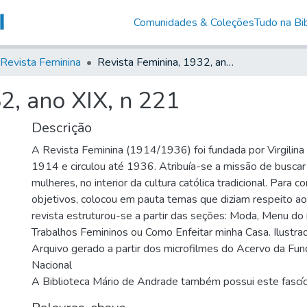
Comunidades & Coleções
Tudo na Bib
Revista Feminina
Revista Feminina, 1932, ano XIX, n 221
2, ano XIX, n 221
Descrição
A Revista Feminina (1914/1936) foi fundada por Virgilin
1914 e circulou até 1936. Atribuía-se a missão de busca
mulheres, no interior da cultura católica tradicional. Para 
objetivos, colocou em pauta temas que diziam respeito ao
revista estruturou-se a partir das seções: Moda, Menu do
Trabalhos Femininos ou Como Enfeitar minha Casa. Ilustrad
Arquivo gerado a partir dos microfilmes do Acervo da Fun
Nacional
A Biblioteca Mário de Andrade também possui este fascí