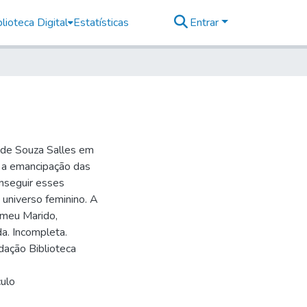
lioteca Digital
Estatísticas
Entrar
a de Souza Salles em
r a emancipação das
conseguir esses
 universo feminino. A
 meu Marido,
a. Incompleta.
dação Biblioteca
culo