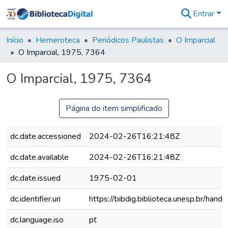
Entrar
Comunidades
&
Início
Hemeroteca
Periódicos Paulistas
O Imparcial
Coleções
O Imparcial, 1975, 7364
Tudo na
Biblioteca
O Imparcial, 1975, 7364
Digital
Estatísticas
Página do item simplificado
dc.date.accessioned
2024-02-26T16:21:48Z
dc.date.available
2024-02-26T16:21:48Z
dc.date.issued
1975-02-01
dc.identifier.uri
https://bibdig.biblioteca.unesp.br/han
dc.language.iso
pt