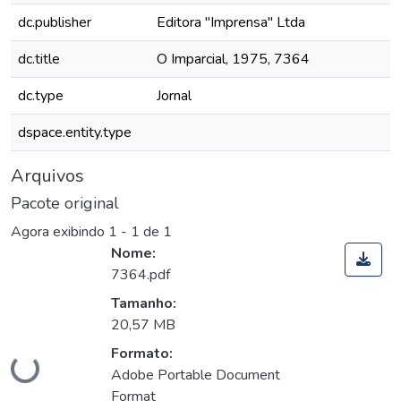
dc.publisher
Editora "Imprensa" Ltda
dc.title
O Imparcial, 1975, 7364
dc.type
Jornal
dspace.entity.type
Arquivos
Pacote original
Agora exibindo
1 - 1 de 1
Nome:
7364.pdf
Tamanho:
20,57 MB
Carregando...
Formato:
Adobe Portable Document
Format