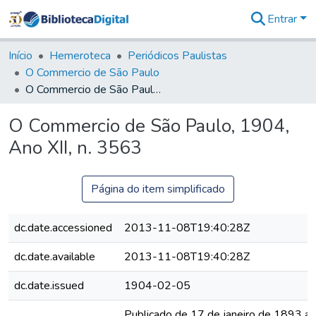
Entrar
Comunidades
&
Início
Hemeroteca
Periódicos Paulistas
Coleções
O Commercio de São Paulo
Tudo na
O Commercio de São Paulo, 1904, Ano XII, n. 3563
Biblioteca
Digital
O Commercio de São Paulo, 1904,
Estatísticas
Ano XII, n. 3563
Página do item simplificado
dc.date.accessioned
2013-11-08T19:40:28Z
dc.date.available
2013-11-08T19:40:28Z
dc.date.issued
1904-02-05
Publicado de 17 de janeiro de 1893 a