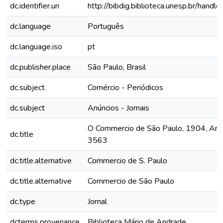
dc.identifier.uri
http://bibdig.biblioteca.unesp.br/hand
dc.language
Português
dc.language.iso
pt
dc.publisher.place
São Paulo, Brasil
dc.subject
Comércio - Periódicos
dc.subject
Anúncios - Jornais
O Commercio de São Paulo, 1904, Ano X
dc.title
3563
dc.title.alternative
Commercio de S. Paulo
dc.title.alternative
Commercio de São Paulo
dc.type
Jornal
dcterms.provenance
Biblioteca Mário de Andrade