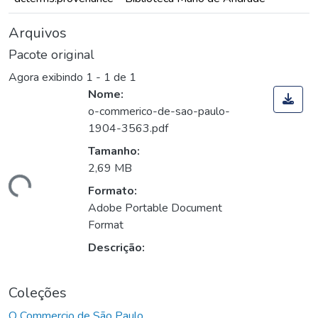
Arquivos
Pacote original
Agora exibindo
1 - 1 de 1
Nome:
o-commerico-de-sao-paulo-
1904-3563.pdf
Tamanho:
2,69 MB
gando...
Formato:
Adobe Portable Document
Format
Descrição:
Coleções
O Commercio de São Paulo