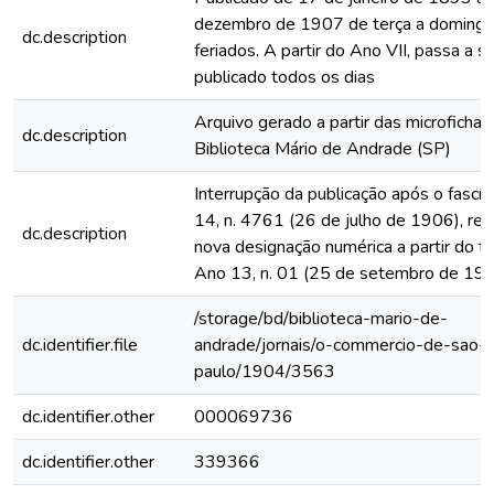
dezembro de 1907 de terça a domingo
dc.description
feriados. A partir do Ano VII, passa a s
publicado todos os dias
Arquivo gerado a partir das microfichas
dc.description
Biblioteca Mário de Andrade (SP)
Interrupção da publicação após o fascí
14, n. 4761 (26 de julho de 1906), rein
dc.description
nova designação numérica a partir do fa
Ano 13, n. 01 (25 de setembro de 19
/storage/bd/biblioteca-mario-de-
dc.identifier.file
andrade/jornais/o-commercio-de-sao-
paulo/1904/3563
dc.identifier.other
000069736
dc.identifier.other
339366