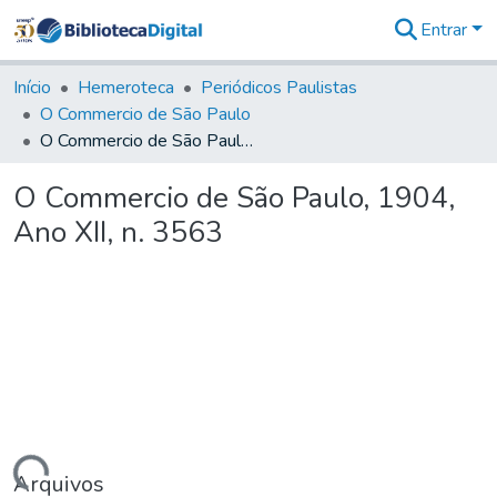
Entrar
Comunidades
&
Início
Hemeroteca
Periódicos Paulistas
Coleções
O Commercio de São Paulo
Tudo na
O Commercio de São Paulo, 1904, Ano XII, n. 3563
Biblioteca
Digital
O Commercio de São Paulo, 1904,
Estatísticas
Ano XII, n. 3563
Arquivos