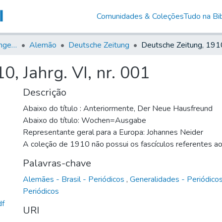
Comunidades & Coleções
Tudo na Bib
Jornais em Língua Estrangeira
Alemão
Deutsche Zeitung
, Jahrg. VI, nr. 001
Descrição
Abaixo do título : Anteriormente, Der Neue Hausfreund
Abaixo do título: Wochen=Ausgabe
Representante geral para a Europa: Johannes Neider
A coleção de 1910 não possui os fascículos referentes a
Palavras-chave
Alemães - Brasil - Periódicos
,
Generalidades - Periódico
Periódicos
df
URI