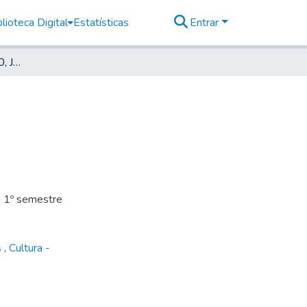
lioteca Digital
Estatísticas
Entrar
Deutsche Zeitung, 1910, Jahrg. VI, nr. 001
o 1º semestre
s
,
Cultura -