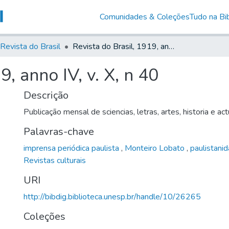
Comunidades & Coleções
Tudo na Bib
Revista do Brasil
Revista do Brasil, 1919, anno IV, v. X, n 40
9, anno IV, v. X, n 40
Descrição
Publicação mensal de sciencias, letras, artes, historia e ac
Palavras-chave
imprensa periódica paulista
,
Monteiro Lobato
,
paulistani
Revistas culturais
URI
http://bibdig.biblioteca.unesp.br/handle/10/26265
Coleções