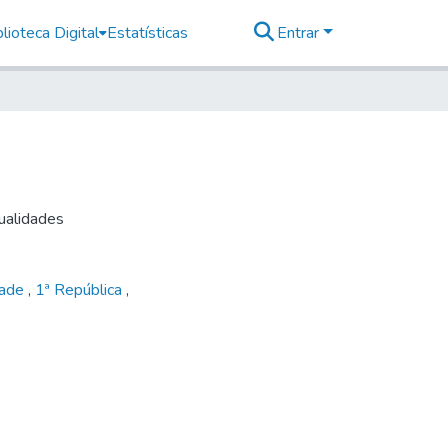
lioteca Digital
Estatísticas
Entrar
tualidades
dade
,
1ª República
,