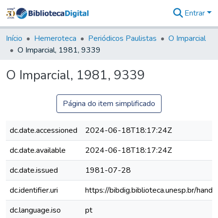
Entrar
Comunidades
&
Início
Hemeroteca
Periódicos Paulistas
O Imparcial
Coleções
O Imparcial, 1981, 9339
Tudo na
Biblioteca
O Imparcial, 1981, 9339
Digital
Estatísticas
Página do item simplificado
dc.date.accessioned
2024-06-18T18:17:24Z
dc.date.available
2024-06-18T18:17:24Z
dc.date.issued
1981-07-28
dc.identifier.uri
https://bibdig.biblioteca.unesp.br/han
dc.language.iso
pt