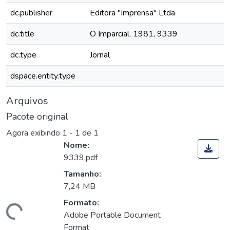
dc.publisher
Editora "Imprensa" Ltda
dc.title
O Imparcial, 1981, 9339
dc.type
Jornal
dspace.entity.type
Arquivos
Pacote original
Agora exibindo
1 - 1 de 1
Nome:
9339.pdf
Tamanho:
7,24 MB
Formato:
Carregando...
Adobe Portable Document
Format