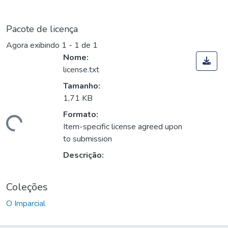
Pacote de licença
Agora exibindo
1 - 1 de 1
Nome:
license.txt
Tamanho:
1,71 KB
Formato:
Carregando...
Item-specific license agreed upon
to submission
Descrição:
Coleções
O Imparcial