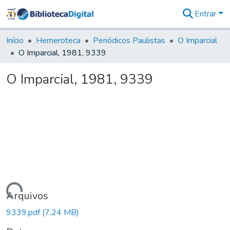
Entrar
Comunidades
&
Início
Hemeroteca
Periódicos Paulistas
O Imparcial
Coleções
O Imparcial, 1981, 9339
Tudo na
Biblioteca
O Imparcial, 1981, 9339
Digital
Estatísticas
Carregando...
Arquivos
9339.pdf
(7,24 MB)