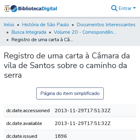
Entrar
Comunidades
&
Início
História de São Paulo
Documentos Interessantes
Coleções
Busca Integrada
Volume 20 - Correspondência interna do Governador Rodrigo Cezar de Menezes: 1721- 1728
Tudo na
Registro de uma carta à Câmara da vila de Santos sobre o caminho da serra
Biblioteca
Digital
Registro de uma carta à Câmara da
Estatísticas
vila de Santos sobre o caminho da
serra
Página do item simplificado
dc.date.accessioned
2013-11-29T17:51:32Z
dc.date.available
2013-11-29T17:51:32Z
dc.date.issued
1896