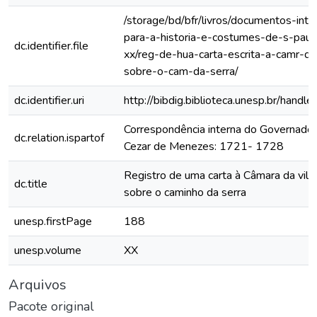
/storage/bd/bfr/livros/documentos-int
para-a-historia-e-costumes-de-s-paul
dc.identifier.file
xx/reg-de-hua-carta-escrita-a-camr-d
sobre-o-cam-da-serra/
dc.identifier.uri
http://bibdig.biblioteca.unesp.br/hand
Correspondência interna do Governador
dc.relation.ispartof
Cezar de Menezes: 1721- 1728
Registro de uma carta à Câmara da vila
dc.title
sobre o caminho da serra
unesp.firstPage
188
unesp.volume
XX
Arquivos
Pacote original