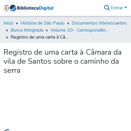
Entrar
Comunidades
&
Início
História de São Paulo
Documentos Interessantes
Coleções
Busca Integrada
Volume 20 - Correspondência interna do Governador Rodrigo Cezar de Menezes: 1721- 1728
Tudo na
Registro de uma carta à Câmara da vila de Santos sobre o caminho da serra
Biblioteca
Digital
Registro de uma carta à Câmara da
Estatísticas
vila de Santos sobre o caminho da
serra