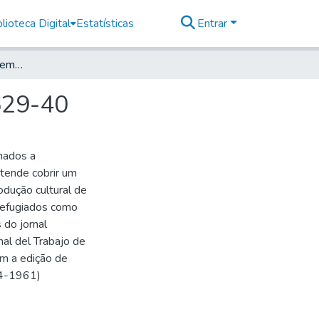
lioteca Digital
Estatísticas
Entrar
Solidaridad Obrera Suplemento Literario, 1957, n 629-40
 629-40
onados a
etende cobrir um
odução cultural de
 refugiados como
 do jornal
nal del Trabajo de
om a edição de
54-1961)