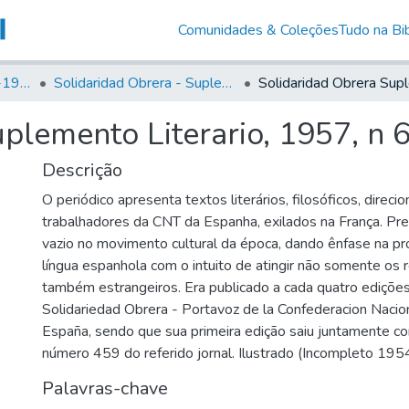
Comunidades & Coleções
Tudo na Bib
Canto Libertário (1906-1995)
Solidaridad Obrera - Suplemento Literario
uplemento Literario, 1957, n
Descrição
O periódico apresenta textos literários, filosóficos, direci
trabalhadores da CNT da Espanha, exilados na França. Pr
vazio no movimento cultural da época, dando ênfase na pr
língua espanhola com o intuito de atingir não somente os
também estrangeiros. Era publicado a cada quatro edições
Solidariedad Obrera - Portavoz de la Confederacion Nacio
España, sendo que sua primeira edição saiu juntamente c
número 459 do referido jornal. Ilustrado (Incompleto 19
Palavras-chave