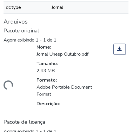
dc.type
Jornal
Arquivos
Pacote original
Agora exibindo
1 - 1 de 1
Nome:
Jornal Unesp Outubro.pdf
Tamanho:
2,43 MB
Formato:
gando...
Adobe Portable Document
Format
Descrição:
Pacote de licença
Agora exibindo
1 - 1 de 1