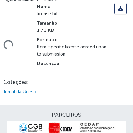
Nome:
license.txt
Tamanho:
1,71 KB
Formato:
gando...
Item-specific license agreed upon
to submission
Descrição:
Coleções
Jornal da Unesp
PARCEIROS