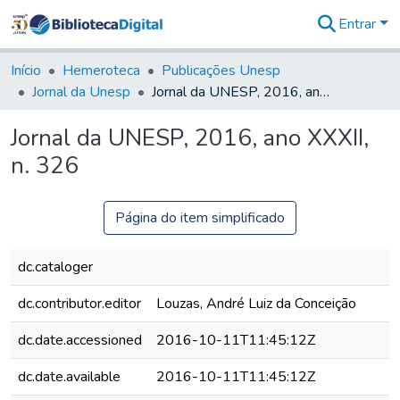
Entrar
Comunidades
&
Início
Hemeroteca
Publicações Unesp
Coleções
Jornal da Unesp
Jornal da UNESP, 2016, ano XXXII, n. 326
Tudo na
Biblioteca
Jornal da UNESP, 2016, ano XXXII,
Digital
n. 326
Estatísticas
Página do item simplificado
dc.cataloger
dc.contributor.editor
Louzas, André Luiz da Conceição
dc.date.accessioned
2016-10-11T11:45:12Z
dc.date.available
2016-10-11T11:45:12Z