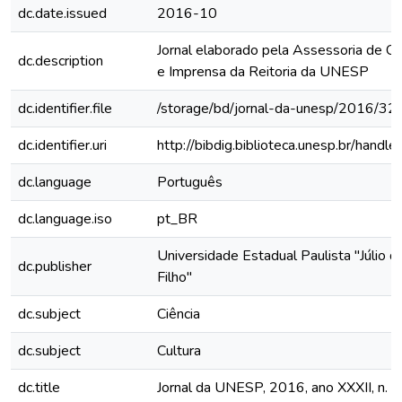
dc.date.issued
2016-10
Jornal elaborado pela Assessoria de C
dc.description
e Imprensa da Reitoria da UNESP
dc.identifier.file
/storage/bd/jornal-da-unesp/2016/32
dc.identifier.uri
http://bibdig.biblioteca.unesp.br/hand
dc.language
Português
dc.language.iso
pt_BR
Universidade Estadual Paulista "Júlio 
dc.publisher
Filho"
dc.subject
Ciência
dc.subject
Cultura
dc.title
Jornal da UNESP, 2016, ano XXXII, n. 