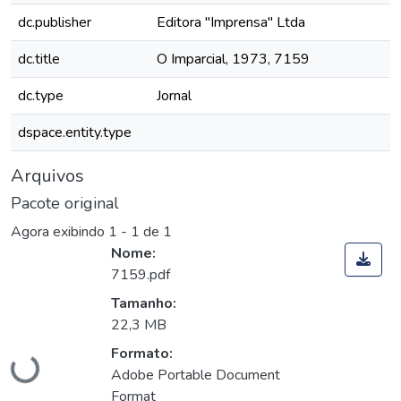
dc.publisher
Editora "Imprensa" Ltda
dc.title
O Imparcial, 1973, 7159
dc.type
Jornal
dspace.entity.type
Arquivos
Pacote original
Agora exibindo
1 - 1 de 1
Nome:
7159.pdf
Tamanho:
22,3 MB
Carregando...
Formato:
Adobe Portable Document
Format