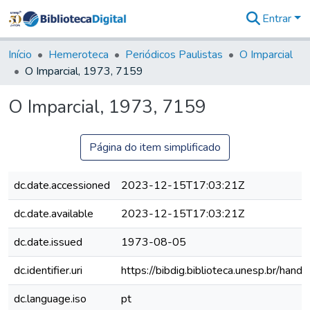
Entrar
Comunidades
&
Início
Hemeroteca
Periódicos Paulistas
O Imparcial
Coleções
O Imparcial, 1973, 7159
Tudo na
Biblioteca
O Imparcial, 1973, 7159
Digital
Estatísticas
Página do item simplificado
dc.date.accessioned
2023-12-15T17:03:21Z
dc.date.available
2023-12-15T17:03:21Z
dc.date.issued
1973-08-05
dc.identifier.uri
https://bibdig.biblioteca.unesp.br/han
dc.language.iso
pt