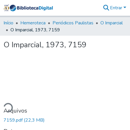
Entrar
Comunidades
&
Início
Hemeroteca
Periódicos Paulistas
O Imparcial
Coleções
O Imparcial, 1973, 7159
Tudo na
Biblioteca
O Imparcial, 1973, 7159
Digital
Estatísticas
ndo...
Arquivos
7159.pdf
(22,3 MB)