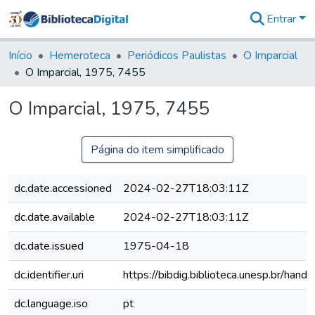
Entrar
Comunidades
&
Início
Hemeroteca
Periódicos Paulistas
O Imparcial
Coleções
O Imparcial, 1975, 7455
Tudo na
Biblioteca
O Imparcial, 1975, 7455
Digital
Estatísticas
Página do item simplificado
dc.date.accessioned
2024-02-27T18:03:11Z
dc.date.available
2024-02-27T18:03:11Z
dc.date.issued
1975-04-18
dc.identifier.uri
https://bibdig.biblioteca.unesp.br/han
dc.language.iso
pt