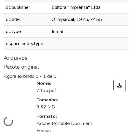
dc.publisher
Editora "Imprensa" Ltda
dc.title
O Imparcial, 1975, 7455
dc.type
Jornal
dspace.entity.type
Arquivos
Pacote original
Agora exibindo
1 - 1 de 1
Nome:
7455.pdf
Tamanho:
9,32 MB
Formato:
Carregando...
Adobe Portable Document
Format