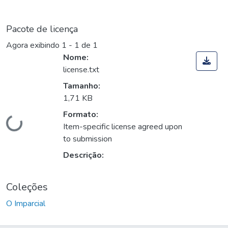
Pacote de licença
Agora exibindo
1 - 1 de 1
Nome:
license.txt
Tamanho:
1,71 KB
Formato:
Carregando...
Item-specific license agreed upon
to submission
Descrição:
Coleções
O Imparcial