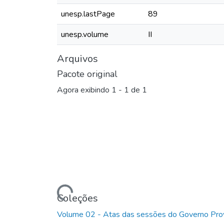
unesp.lastPage
89
unesp.volume
II
Arquivos
Pacote original
Agora exibindo
1 - 1 de 1
Carregando...
Coleções
Volume 02 - Atas das sessões do Governo Prov