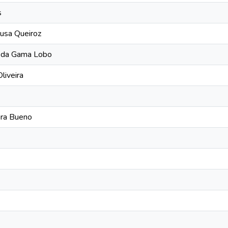
s
ousa Queiroz
a da Gama Lobo
liveira
eira Bueno