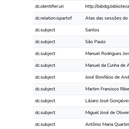
dc.identifier.uri
http://bibdig.bibliot
dc.relation.ispartof
Atas das sessões do 
dc.subject
Santos
dc.subject
São Paulo
dc.subject
Manuel Rodrigues Jo
dc.subject
Manuel da Cunha de A
dc.subject
José Bonifácio de And
dc.subject
Martim Francisco Rib
dc.subject
Lázaro José Gonçalve
dc.subject
Miguel José de Olivei
dc.subject
Antônio Maria Quarti