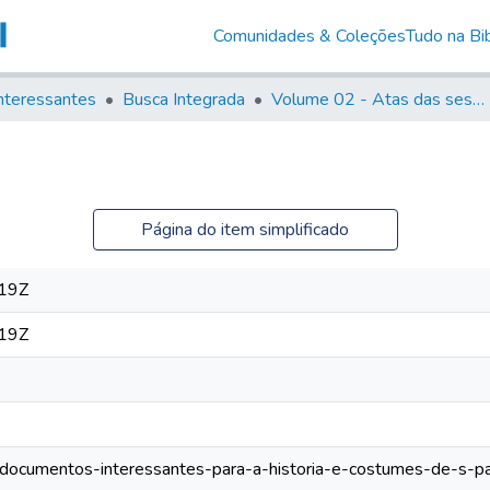
Comunidades & Coleções
Tudo na Bib
nteressantes
Busca Integrada
Volume 02 - Atas das sessões do Governo Provisório de São Paulo (1821- 22)
Página do item simplificado
19Z
19Z
os/documentos-interessantes-para-a-historia-e-costumes-de-s-pa