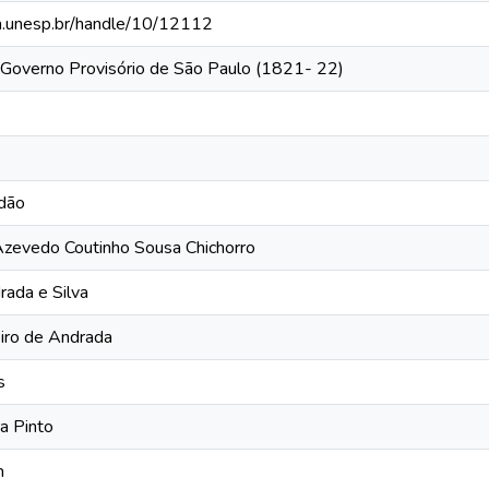
eca.unesp.br/handle/10/12112
Governo Provisório de São Paulo (1821- 22)
rdão
zevedo Coutinho Sousa Chichorro
rada e Silva
eiro de Andrada
s
ra Pinto
m