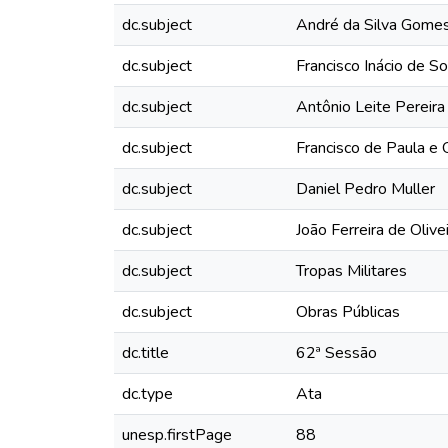
dc.subject
André da Silva Gome
dc.subject
Francisco Inácio de S
dc.subject
Antônio Leite Pereir
dc.subject
Francisco de Paula e O
dc.subject
Daniel Pedro Muller
dc.subject
João Ferreira de Oliv
dc.subject
Tropas Militares
dc.subject
Obras Públicas
dc.title
62ª Sessão
dc.type
Ata
unesp.firstPage
88