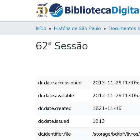
Início
História de São Paulo
Documentos I
62ª Sessão
dc.date.accessioned
2013-11-29T17:05:
dc.date.available
2013-11-29T17:05:
dc.date.created
1821-11-19
dc.date.issued
1913
dc.identifier.file
/storage/bd/bfr/livr