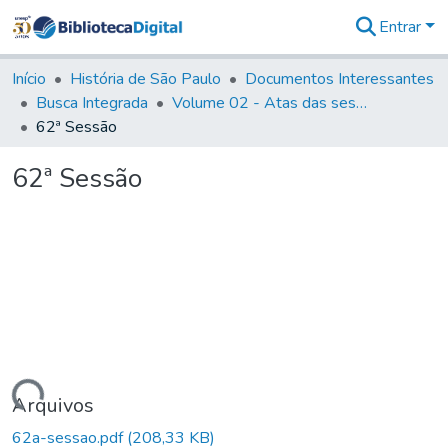
Entrar
Comunidades
&
Início
História de São Paulo
Documentos Interessantes
Coleções
Busca Integrada
Volume 02 - Atas das sessões do Governo Provisório de São Paulo (1821- 22)
Tudo na
62ª Sessão
Biblioteca
Digital
62ª Sessão
Estatísticas
rregando...
Arquivos
62a-sessao.pdf
(208,33 KB)