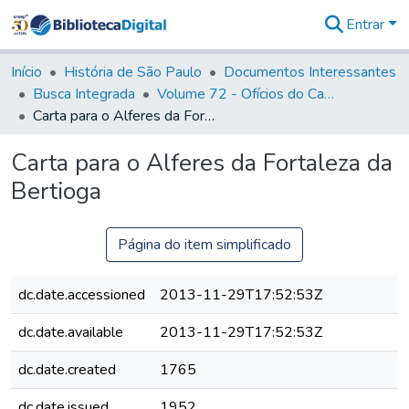
Entrar
Comunidades
&
Início
História de São Paulo
Documentos Interessantes
Coleções
Busca Integrada
Volume 72 - Ofícios do Capitão General D. Luis Antonio de Souza Botelho Mourão (Morgado de Matheus): 1765-1766
Tudo na
Carta para o Alferes da Fortaleza da Bertioga
Biblioteca
Digital
Carta para o Alferes da Fortaleza da
Estatísticas
Bertioga
Página do item simplificado
dc.date.accessioned
2013-11-29T17:52:53Z
dc.date.available
2013-11-29T17:52:53Z
dc.date.created
1765
dc.date.issued
1952