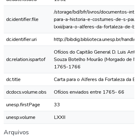
/storage/bd/bfr/livros/documentos-int
dc.identifier.file
para-a-historia-e-costumes-de-s-paul
lxxii/para-o-alferes-da-fortaleza-de-be
dc.identifier.uri
http://bibdig.biblioteca.unesp.br/hand
Ofícios do Capitão General D. Luis Anto
dc.relation.ispartof
Souza Botelho Mourão (Morgado de Ma
1765-1766
dc.title
Carta para o Alferes da Fortaleza da Be
dcdocs.volume.obs
Ofícios enviados entre 1765- 66
unesp.firstPage
33
unesp.volume
LXXII
Arquivos