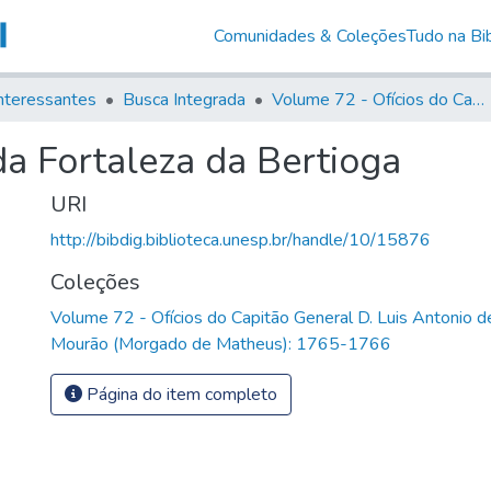
Comunidades & Coleções
Tudo na Bib
nteressantes
Busca Integrada
Volume 72 - Ofícios do Capitão General D. Luis Antonio de Souza Botelho Mourão (Morgado de Matheus): 1765-1766
da Fortaleza da Bertioga
URI
http://bibdig.biblioteca.unesp.br/handle/10/15876
Coleções
Volume 72 - Ofícios do Capitão General D. Luis Antonio 
Mourão (Morgado de Matheus): 1765-1766
Página do item completo