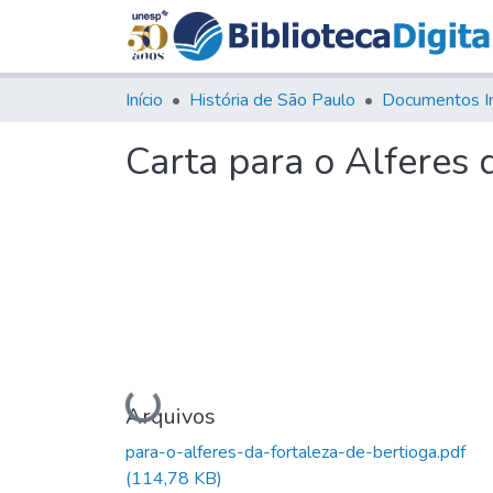
Início
História de São Paulo
Documentos I
Carta para o Alferes 
Carregando...
Arquivos
para-o-alferes-da-fortaleza-de-bertioga.pdf
(114,78 KB)