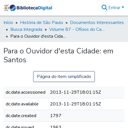
Entrar
Comunidades
&
Início
História de São Paulo
Documentos Interessantes
Coleções
Busca Integrada
Volume 87 - Ofícios do Capitão General Antonio Manoel de Melo Castro e Mendonça (1797- 1801)
Tudo na
Para o Ouvidor d'esta Cidade: em Santos
Biblioteca
Digital
Para o Ouvidor d'esta Cidade: em
Estatísticas
Santos
Página do item simplificado
dc.date.accessioned
2013-11-29T18:01:15Z
dc.date.available
2013-11-29T18:01:15Z
dc.date.created
1797
dc.date.issued
1963