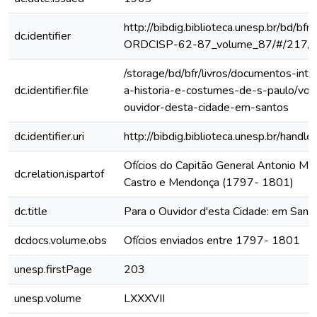
http://bibdig.biblioteca.unesp.br/bd/bf
dc.identifier
ORDCISP-62-87_volume_87/#/217/
/storage/bd/bfr/livros/documentos-int
dc.identifier.file
a-historia-e-costumes-de-s-paulo/vol
ouvidor-desta-cidade-em-santos
dc.identifier.uri
http://bibdig.biblioteca.unesp.br/hand
Ofícios do Capitão General Antonio Ma
dc.relation.ispartof
Castro e Mendonça (1797- 1801)
dc.title
Para o Ouvidor d'esta Cidade: em Sant
dcdocs.volume.obs
Ofícios enviados entre 1797- 1801
unesp.firstPage
203
unesp.volume
LXXXVII