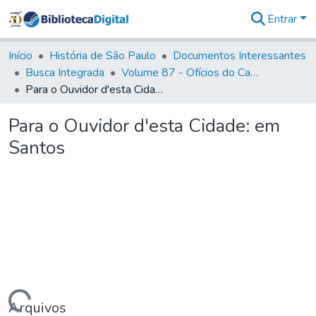
Entrar
Comunidades
&
Início
História de São Paulo
Documentos Interessantes
Coleções
Busca Integrada
Volume 87 - Ofícios do Capitão General Antonio Manoel de Melo Castro e Mendonça (1797- 1801)
Tudo na
Para o Ouvidor d'esta Cidade: em Santos
Biblioteca
Digital
Para o Ouvidor d'esta Cidade: em
Estatísticas
Santos
Arquivos