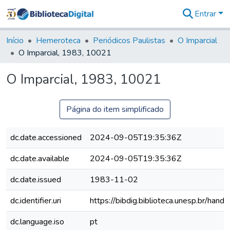
Entrar
Comunidades
&
Início
Hemeroteca
Periódicos Paulistas
O Imparcial
Coleções
O Imparcial, 1983, 10021
Tudo na
Biblioteca
O Imparcial, 1983, 10021
Digital
Estatísticas
Página do item simplificado
dc.date.accessioned
2024-09-05T19:35:36Z
dc.date.available
2024-09-05T19:35:36Z
dc.date.issued
1983-11-02
dc.identifier.uri
https://bibdig.biblioteca.unesp.br/han
dc.language.iso
pt