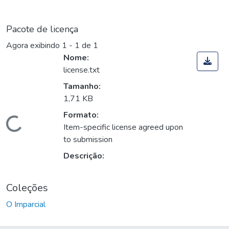
Pacote de licença
Agora exibindo
1 - 1 de 1
Nome:
license.txt
Tamanho:
1,71 KB
Formato:
Carregando...
Item-specific license agreed upon
to submission
Descrição:
Coleções
O Imparcial