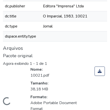
dc.publisher
Editora "Imprensa" Ltda
dc.title
O Imparcial, 1983, 10021
dc.type
Jornal
dspace.entity.type
Arquivos
Pacote original
Agora exibindo
1 - 1 de 1
Nome:
10021.pdf
Tamanho:
38,18 MB
Formato:
Carregando...
Adobe Portable Document
Format