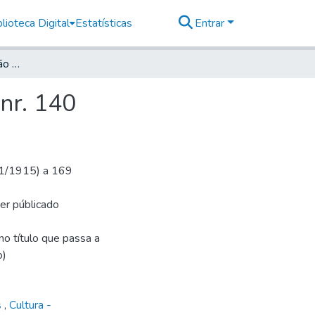
lioteca Digital
Estatísticas
Entrar
Deutsche Zeitung für São Paulo, 1915, Jahrg. XVIII, nr. 140
 nr. 140
1/1/1915) a 169
ser públicado
o título que passa a
o)
s
,
Cultura -