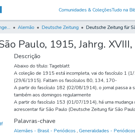
Comunidades & Coleções
Tudo na Bib
Jornais em Língua Estrangeira
Alemão
Deutsche Zeitung
ão Paulo, 1915, Jahrg. XVIII,
Descrição
Abaixo do título: Tageblatt
A coleção de 1915 está incompleta, vai do fascículo 1 (
(29/6/1915). Faltam os fascículos 80, 134, 170-
A partir do fascículo 182 (02/08/1914), o jornal passa a 
também aos domingos regularmente
A partir do fascículo 153 (01/07/1914), há uma mudança n
acrescentar für São Paulo (Deutsche Zeitung für São Paul
Palavras-chave
df
Alemães - Brasil - Periódicos
,
Generalidades - Periódico