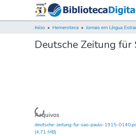
Início
Hemeroteca
Deutsche Zeitung für S
Carregando...
Arquivos
deutsche-zeitung-fur-sao-paulo-1915-0140.p
(4,71 MB)