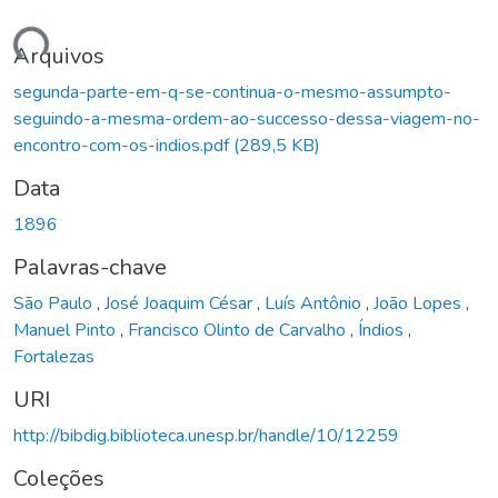
gando...
Arquivos
segunda-parte-em-q-se-continua-o-mesmo-assumpto-
seguindo-a-mesma-ordem-ao-successo-dessa-viagem-no-
encontro-com-os-indios.pdf
(289,5 KB)
Data
1896
Palavras-chave
São Paulo
,
José Joaquim César
,
Luís Antônio
,
João Lopes
,
Manuel Pinto
,
Francisco Olinto de Carvalho
,
Índios
,
Fortalezas
URI
http://bibdig.biblioteca.unesp.br/handle/10/12259
Coleções