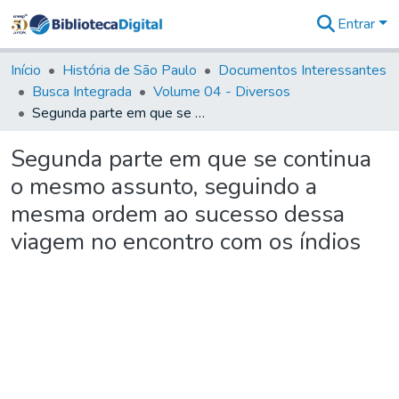
Entrar
Comunidades
&
Início
História de São Paulo
Documentos Interessantes
Coleções
Busca Integrada
Volume 04 - Diversos
Tudo na
Segunda parte em que se continua o mesmo assunto, seguindo a mesma ordem ao sucesso dessa viagem no encontro com os índios
Biblioteca
Digital
Segunda parte em que se continua
Estatísticas
o mesmo assunto, seguindo a
mesma ordem ao sucesso dessa
viagem no encontro com os índios