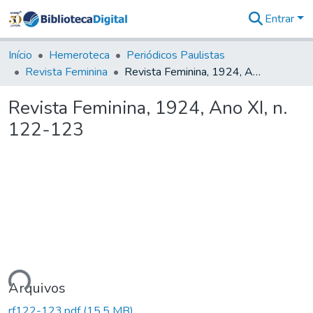
Entrar
Comunidades
&
Início
Hemeroteca
Periódicos Paulistas
Coleções
Revista Feminina
Revista Feminina, 1924, Ano XI, n. 122-123
Tudo na
Biblioteca
Revista Feminina, 1924, Ano XI, n.
Digital
122-123
Estatísticas
ando...
Arquivos
rf122-123.pdf
(15,5 MB)