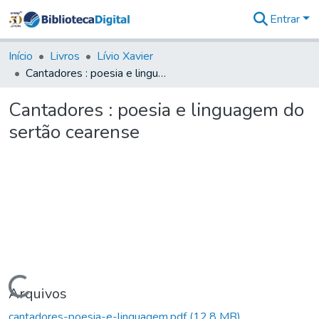
Entrar
Comunidades
&
Início
Livros
Lívio Xavier
Coleções
Cantadores : poesia e linguagem do sertão cearense
Tudo na
Biblioteca
Cantadores : poesia e linguagem do
Digital
sertão cearense
Estatísticas
Carregando...
Arquivos
cantadores-poesia-e-linguagem.pdf
(12,8 MB)